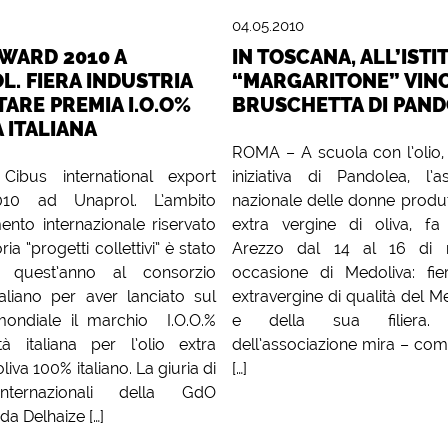
04.05.2010
AWARD 2010 A
IN TOSCANA, ALL’ISTI
. FIERA INDUSTRIA
“MARGARITONE” VIN
ARE PREMIA I.O.O%
BRUSCHETTA DI PAN
 ITALIANA
ROMA – A scuola con l’olio, 
ibus international export
iniziativa di Pandolea, l’a
10 ad Unaprol. L’ambito
nazionale delle donne produtt
ento internazionale riservato
extra vergine di oliva, f
ria “progetti collettivi” è stato
Arezzo dal 14 al 16 di 
o quest’anno al consorzio
occasione di Medoliva: fier
italiano per aver lanciato sul
extravergine di qualità del M
ondiale il marchio I.O.O.%
e della sua filiera. L’i
tà italiana per l’olio extra
dell’associazione mira – co
oliva 100% italiano. La giuria di
[…]
internazionali della GdO
a Delhaize […]