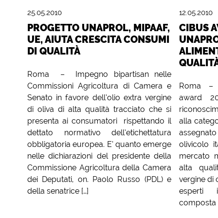
25.05.2010
12.05.2010
PROGETTO UNAPROL, MIPAAF,
CIBUS 
UE, AIUTA CRESCITA CONSUMI
UNAPROL
DI QUALITÀ
ALIMENT
QUALITÀ
Roma – Impegno bipartisan nelle
Commissioni Agricoltura di Camera e
Roma – C
Senato in favore dell’olio extra vergine
award 20
di oliva di alta qualità tracciato che si
riconoscim
presenta ai consumatori rispettando il
alla catego
dettato normativo dell’etichettatura
assegnat
obbligatoria europea. E’ quanto emerge
olivicolo 
nelle dichiarazioni del presidente della
mercato m
Commissione Agricoltura della Camera
alta quali
dei Deputati, on. Paolo Russo (PDL) e
vergine di 
della senatrice […]
esperti 
composta d