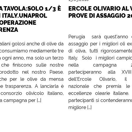
A TAVOLA:SOLO 1/3 È
ERCOLE OLIVARIO AL 
 ITALY.UNAPROL
PROVE DI ASSAGGIO 2
 OPERAZIONE
RENZA
Roma
Perugia sarà quest’anno c
liani golosi anche di olive da
assaggio per i migliori oli e
e consumiamo mediamente tre
di oliva, tutti rigorosamen
ta ogni anno, ma solo un terzo
Italy. Solo i migliori campio
 che finiscono sulle nostre
nella campagna 20
prodotto nel nostro Paese.
parteciperanno alla XVII
che per le olive da mensa
dell’Ercole Olivario, il
ne trasparenza. A lanciarla è
nazionale che premia le 
 consorzio olivicolo italiano,
eccellenze olearie italiane
a campagna per […]
partecipanti si contenderanno 
migliore […]