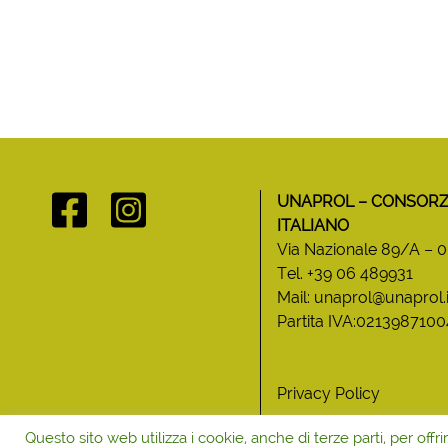
UNAPROL – CONSORZI
ITALIANO
Via Nazionale 89/A –
Tel. +39 06 489931
Mail: unaprol@unaprol.i
Partita IVA:0213987100
Privacy Policy
Compliance Aziendale
Questo sito web utilizza i cookie, anche di terze parti, per offri