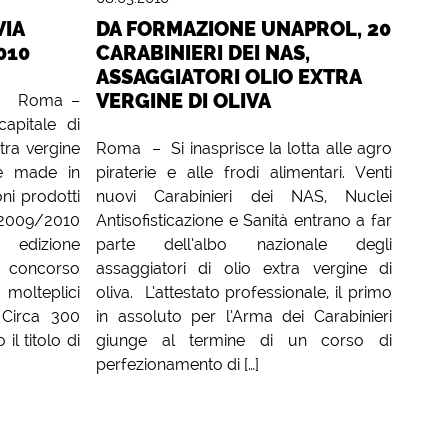
VIA
DA FORMAZIONE UNAPROL, 20
010
CARABINIERI DEI NAS,
ASSAGGIATORI OLIO EXTRA
VERGINE DI OLIVA
 –
apitale di
xtra vergine
Roma – Si inasprisce la lotta alle agro
te made in
piraterie e alle frodi alimentari. Venti
ni prodotti
nuovi Carabinieri dei NAS, Nuclei
09/2010
Antisofisticazione e Sanità entrano a far
I edizione
parte dell’albo nazionale degli
 concorso
assaggiatori di olio extra vergine di
molteplici
oliva. L’attestato professionale, il primo
. Circa 300
in assoluto per l’Arma dei Carabinieri
il titolo di
giunge al termine di un corso di
perfezionamento di […]