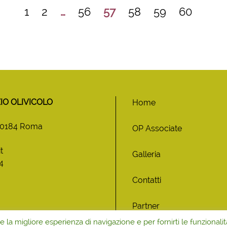
1
2
…
56
57
58
59
60
O OLIVICOLO
Home
 00184 Roma
OP Associate
t
Galleria
4
Contatti
Partner
re la migliore esperienza di navigazione e per fornirti le funzionalit