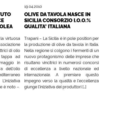
19.04.2010
TUTO
OLIVE DA TAVOLA NASCE IN
CE
SICILIA CONSORZIO I.O.O.%
DOLEA
QUALITA’ ITALIANA
la virtuosa
Trapani – La Sicilia è in pole position per
ssociazione
la produzione di olive da tavola in Italia.
rici di olio
Nella regione si colgono i fermenti di un
a tappa ad
nuovo protagonismo delle imprese che
maggio in
risultano vincitrici in numerosi concorsi
a dell’olio
di eccellenza a livello nazionale ed
editerraneo
internazionale. A premiare questo
niziativa
impegno verso la qualità e l’eccellenza
me è noto –
giunge l’iniziativa dei produttori […]