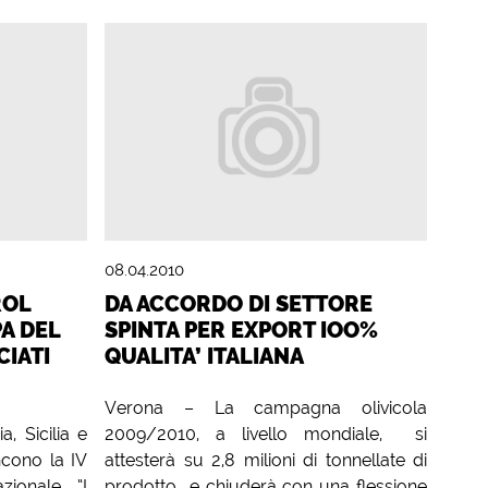
08.04.2010
ROL
DA ACCORDO DI SETTORE
A DEL
SPINTA PER EXPORT IOO%
CIATI
QUALITA’ ITALIANA
Verona – La campagna olivicola
 Sicilia e
2009/2010, a livello mondiale, si
ncono la IV
attesterà su 2,8 milioni di tonnellate di
zionale “I
prodotto e chiuderà con una flessione