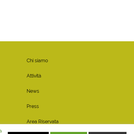
Chi siamo
Attività
News
Press
Area Riservata
à