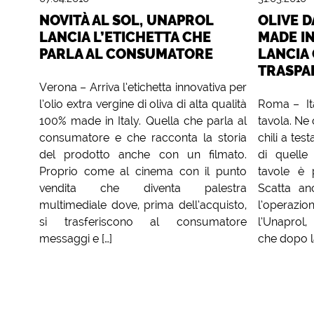
NOVITÀ AL SOL, UNAPROL
OLIVE D
LANCIA L’ETICHETTA CHE
MADE IN
PARLA AL CONSUMATORE
LANCIA
TRASPA
Verona – Arriva l’etichetta innovativa per
l’olio extra vergine di oliva di alta qualità
Roma – Ita
100% made in Italy. Quella che parla al
tavola. N
consumatore e che racconta la storia
chili a tes
del prodotto anche con un filmato.
di quelle
Proprio come al cinema con il punto
tavole è 
vendita che diventa palestra
Scatta an
multimediale dove, prima dell’acquisto,
l’operazio
si trasferiscono al consumatore
l’Unaprol,
messaggi e […]
che dopo l