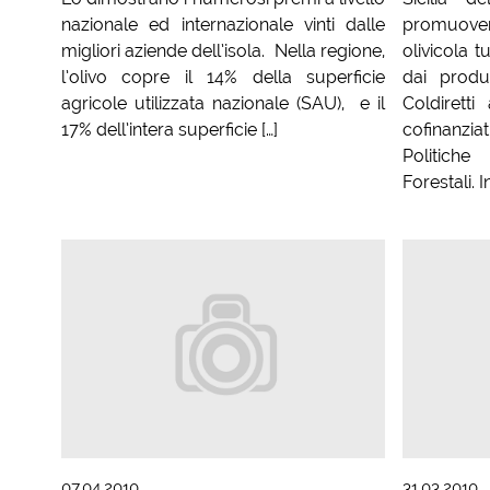
nazionale ed internazionale vinti dalle
promuover
migliori aziende dell’isola. Nella regione,
olivicola t
l’olivo copre il 14% della superficie
dai produt
agricole utilizzata nazionale (SAU), e il
Coldirett
17% dell’intera superficie […]
cofinanziat
Politich
Forestali. In
07.04.2010
31.03.2010